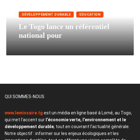
DÉVELOPPEMENT DURABLE
EDUCATION
Le Togo lance un référentiel
national pour
L’Émissaire TV
705
Subscribe
QUI SOMMES-NOUS
www.lemissaire.tg
est un média en ligne basé à Lomé, au Togo,
qui met l’accent sur
l’économie verte, l’environnement et le
développement durable
, tout en couvrant l’actualité générale.
Notre objectif : informer sur les enjeux écologiques et les