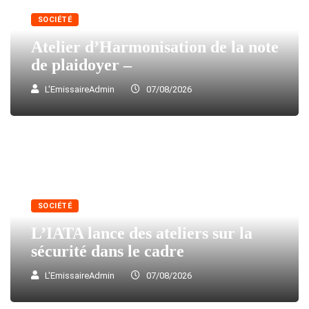
SOCIÉTÉ
Atelier d’Harmonisation de la note
de plaidoyer –
L'EmissaireAdmin
07/08/2026
SOCIÉTÉ
L’IATA lance des ateliers sur la
sécurité dans le cadre
L'EmissaireAdmin
07/08/2026