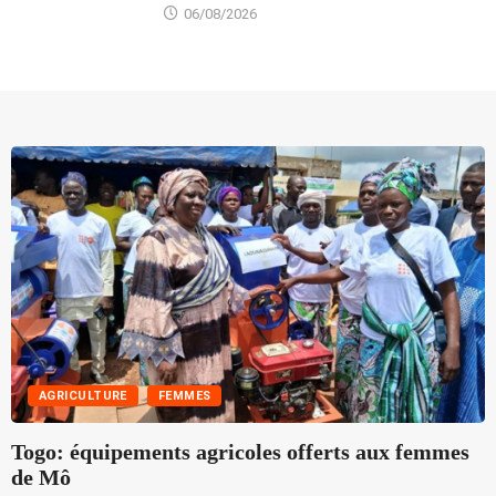
06/08/2026
AGRICULTURE
FEMMES
Togo: équipements agricoles offerts aux femmes
J
de Mô