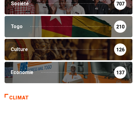
Société
707
Togo
210
Culture
126
Economie
137
CLIMAT