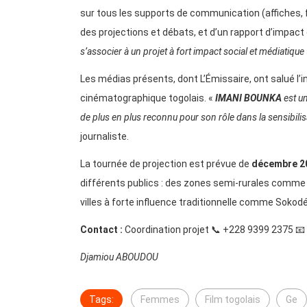
sur tous les supports de communication (affiches, fl
des projections et débats, et d’un rapport d’impact d
s’associer à un projet à fort impact social et médiatique
Les médias présents, dont L’Émissaire, ont salué l’
cinématographique togolais. «
IMANI BOUNKA
est un
de plus en plus reconnu pour son rôle dans la sensibili
journaliste.
La tournée de projection est prévue de
décembre 20
différents publics : des zones semi-rurales comme
villes à forte influence traditionnelle comme Sokodé
Contact :
Coordination projet 📞 +228 9399 2375 📧
Djamiou ABOUDOU
Tags:
Femmes
Film togolais
Ge