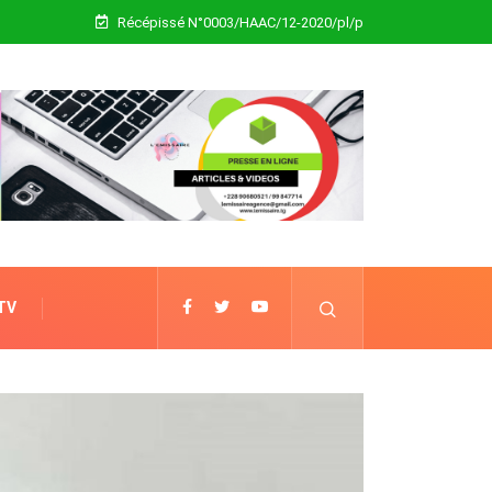
Récépissé N°0003/HAAC/12-2020/pl/p
 TV