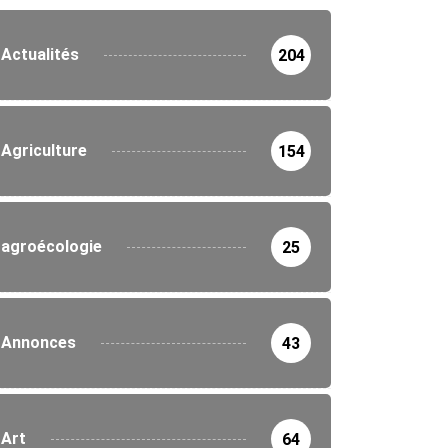
Actualités
204
Agriculture
154
agroécologie
25
Annonces
43
Art
64