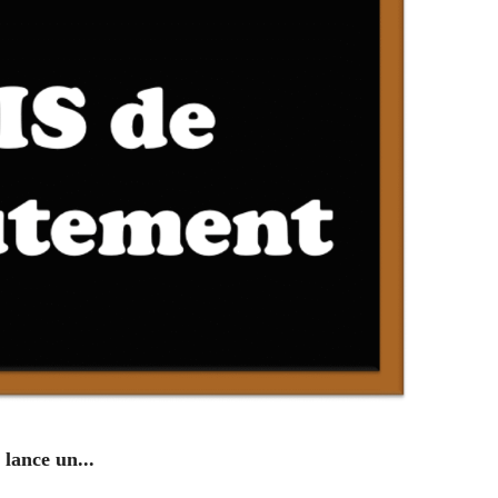
ENV
lance un...
Campag