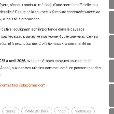
yers, réseaux sociaux, médias), d’une mention officielle lors
étaillé à l’issue de la tournée. «
C’est une opportunité unique de
», a insisté la promotrice.
initiative, soulignant son importance dans le paysage
 film nécessaire, qui arrive à un moment où le cinéma africain est
sation et la promotion des droits humains
», a commenté un
25 à avril 2026
, avec des étapes conçues pour toucher
 Assoli, aux centres urbains comme Lomé, en passant par des
.
contactsgrvaib@gmail.com
Genre
IMANI BOUNKA
togo
Violences