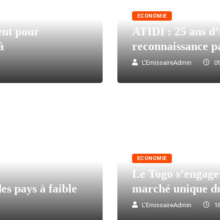
ECONOMIE
ent pour
ATIDI : 25 ans d’
à
reconnaissance p
L'EmissaireAdmin
09
ECONOMIE
Le Togo s’engage 
es pays à faible
marché unique du
L'EmissaireAdmin
18