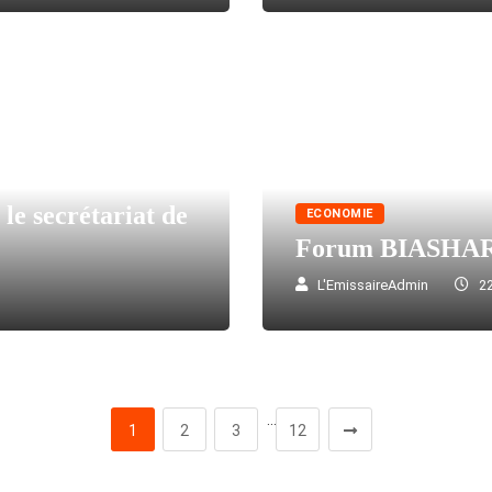
 le secrétariat de
ECONOMIE
Forum BIASHAR
L'EmissaireAdmin
22
…
1
2
3
12