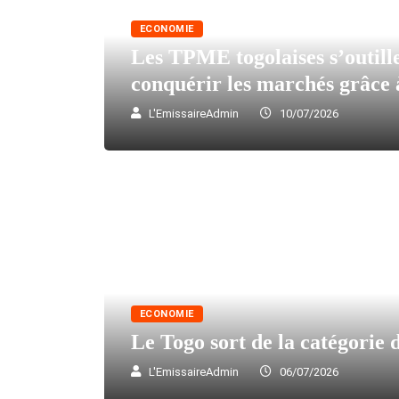
ECONOMIE
Les TPME togolaises s’outill
conquérir les marchés grâce 
L'EmissaireAdmin
10/07/2026
ECONOMIE
Le Togo sort de la catégorie d
L'EmissaireAdmin
06/07/2026