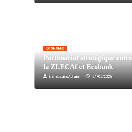
ECONOMIE
Partenariat stratégique entre
la ZLECAf et Ecobank
L'EmissaireAdmin
21/05/2026