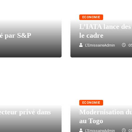
ECONOMIE
L’IATA lance des 
dé par S&P
le cadre
L'EmissaireAdmin
05
ECONOMIE
ecteur privé dans
Modernisation du
au Togo
L'EmissaireAdmin
01