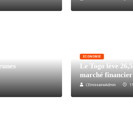
ECONOMIE
eunes
Le Togo lève 26,5
marché financier
L'EmissaireAdmin
11