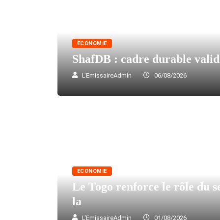
ECONOMIE
ShafDB : cadre durable vali
L'EmissaireAdmin
06/08/2026
ECONOMIE
Le Togo renforce le rôle du s
la
L'EmissaireAdmin
01/08/2026