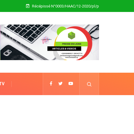
Récépissé N°0003/HAAC/12-2020/pl/p
 TV