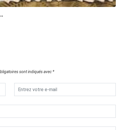
POL
..
Réunio
08/0
ligatoires sont indiqués avec
*