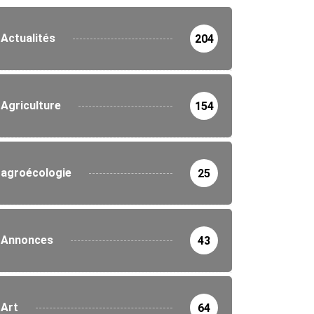
Actualités
204
Agriculture
154
agroécologie
25
Annonces
43
Art
64