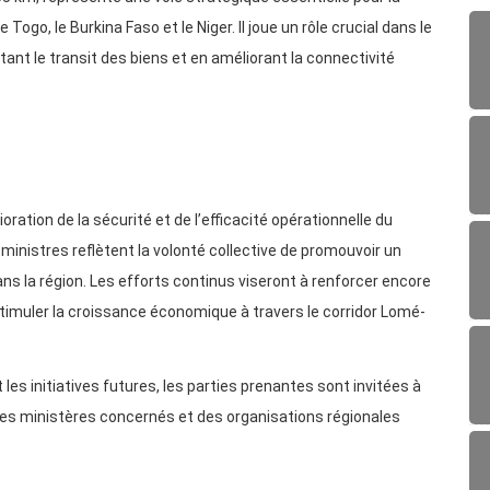
go, le Burkina Faso et le Niger. Il joue un rôle crucial dans le
nt le transit des biens et en améliorant la connectivité
oration de la sécurité et de l’efficacité opérationnelle du
inistres reflètent la volonté collective de promouvoir un
 la région. Les efforts continus viseront à renforcer encore
stimuler la croissance économique à travers le corridor Lomé-
 les initiatives futures, les parties prenantes sont invitées à
 des ministères concernés et des organisations régionales