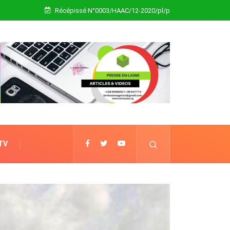
Récépissé N°0003/HAAC/12-2020/pl/p
 TV