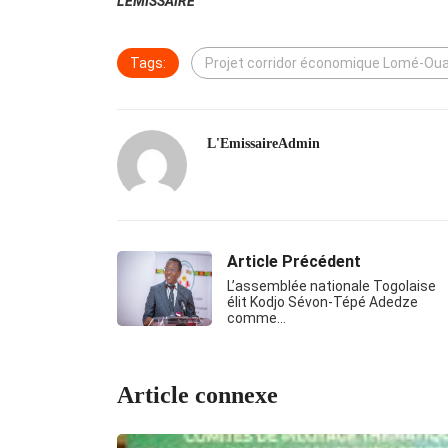
L’EMISSAIRE
Tags:
Projet corridor économique Lomé-O
L'EmissaireAdmin
Article Précédent
L’assemblée nationale Togolaise
élit Kodjo Sévon-Tépé Adedze
comme…
Article connexe