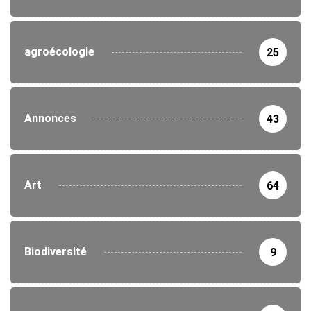
agroécologie
25
Annonces
43
Art
64
Biodiversité
9