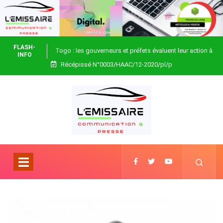
FLASH-
Togo : les gouverneurs et préfets évaluent leur action à
INFO
Récépissé N°0003/HAAC/12-2020/pl/p
Blitta