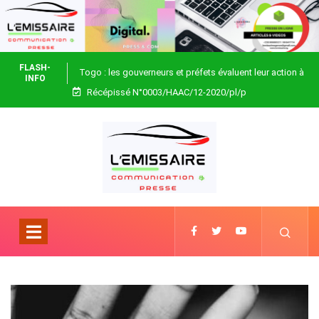
FLASH-
Togo : les gouverneurs et préfets évaluent leur action à
INFO
Récépissé N°0003/HAAC/12-2020/pl/p
Blitta