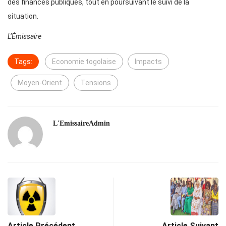
des finances publiques, tout en poursuivant le suivi de la
situation.
L’Émissaire
Tags:
Economie togolaise
Impacts
Moyen-Orient
Tensions
L'EmissaireAdmin
Article Précédent
Article Suivant