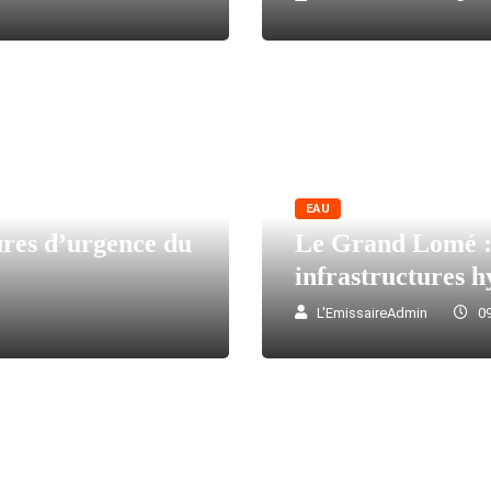
EAU
ures d’urgence du
Le Grand Lomé :
infrastructures 
L'EmissaireAdmin
09