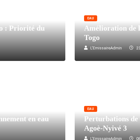
EAU
 : Priorité du
Amélioration de l
Togo
L'EmissaireAdmin
23
EAU
onnement en eau
Perturbations de 
Agoè-Nyivé 3
L'EmissaireAdmin
08