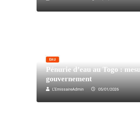
EAU
Pénurie d’eau au Togo : mes
gouvernement
L'EmissaireAdmin
05/01/2026