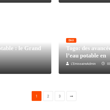
EAU
table : le Grand
Togo: des avancée
l’eau potable en
L'EmissaireAdmin
03
1
2
3