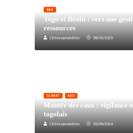
EAU
Togo et Bénin : vers une gest
ressources
L'EmissaireAdmin
08/05/2025
CLIMAT
EAU
Montée des eaux : vigilance su
togolais
L'EmissaireAdmin
05/09/2024