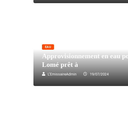
EAU
Approvisionnement en eau po
Lomé prêt à
L'EmissaireAdmin
19/07/2024