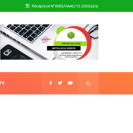
Récépissé N°0003/HAAC/12-2020/pl/p
 TV