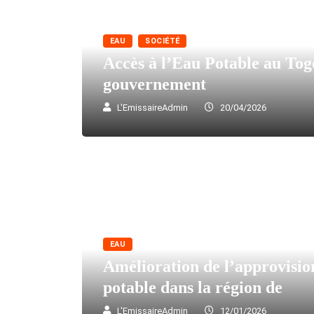
EAU
SOCIÉTÉ
Accès à l’Eau Potable au Togo
gouvernement
L'EmissaireAdmin
20/04/2026
EAU
Amélioration de l’approvisi
potable dans la région de
L'EmissaireAdmin
12/01/2026