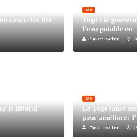
EAU
ion concertée des
Togo : le gouvern
l’eau potable en
L'EmissaireAdmin
14
EAU
r le littoral
Le Togo lance de
pour améliorer l
L'EmissaireAdmin
26