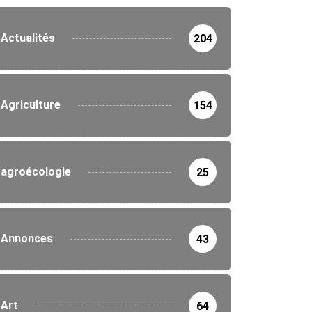
Actualités
204
Agriculture
154
agroécologie
25
Annonces
43
Art
64