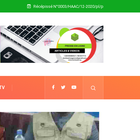
Récépissé N°0003/HAAC/12-2020/pl/p
 TV