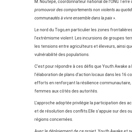
M. Noutepé, coordonnateur national de l’ONG Terre d’A
promouvoir des comportements non violents au quotidien
communautés à vivre ensemble dans la paix
».
Le nord du Togo,en particulier les zones frontaliè
l’extrémisme violent. Les incursions de groupes ter
les tensions entre agriculteurs et éleveurs, ainsi q
vulnérabilité des populations.
C’est pour répondre à ces défis que Youth Awake a l
l’élaboration de plans d’action locaux dans les 16
efforts en renforçant la résilience communautaire, l
femmes aux côtés des autorités.
L’approche adoptée privilégie la participation des 
et de résolution des conflits.Elle s’appuie sur des o
régions concernées.
Avec le déploiement de ce projet, Youth Awake et s