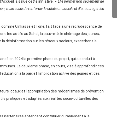
ccueil, a salué cette initiative : «
Elle permet non seulement de
, mais aussi de renforcer la cohésion sociale et d’encourager les
res comme Cinkassé et Tône, fait face à une recrudescence de
roristes actifs au Sahel, la pauvreté, le chômage des jeunes,
ue la désinformation sur les réseaux sociaux, exacerbent la
ancé en 2024 la première phase du projet, qui a conduit à
 communes. La deuxième phase, en cours, vise à approfondir ces
’éducation à la paix et l’implication active des jeunes et des
acteurs locaux et l’appropriation des mécanismes de prévention
utils pratiques et adaptés aux réalités socio-culturelles des
es partenaires entendent contribuer durablement à la