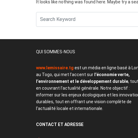
It looks like nothing was found here. Maybe try a se
QUI SOMMES-NOUS
www.lemissaire.tg
est un média en ligne basé à Lo
au Togo, qui met l’accent sur
l’économie verte,
l’environnement et le développement durable
, tou
en couvrant l’actualité générale. Notre objectif :
informer sur les enjeux écologiques et les innovati
durables, tout en offrant une vision complète de
l’actualité locale et internationale.
CONTACT
ET ADRESSE