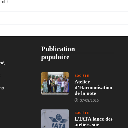
arch?
Publication
populaire
mé,
t
SOCIÉTÉ
Atelier
d’Harmonisation
ons
de la note
07/08/2026
SOCIÉTÉ
L’IATA lance des
ateliers sur