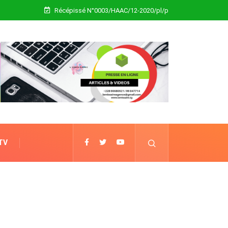
Récépissé N°0003/HAAC/12-2020/pl/p
 TV