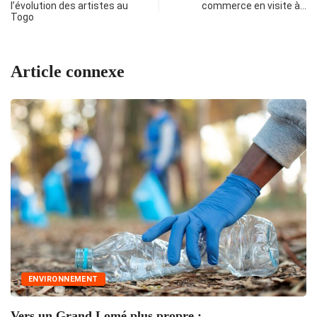
l’évolution des artistes au
commerce en visite à…
Togo
Article connexe
ENVIRONNEMENT
L
Vers un Grand Lomé plus propre :...