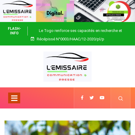
FLASH-
Le Togo renforce ses capacités en recherche et
INFO
Récépissé N°0003/HAAC/12-2020/pl/p
biotechnologie