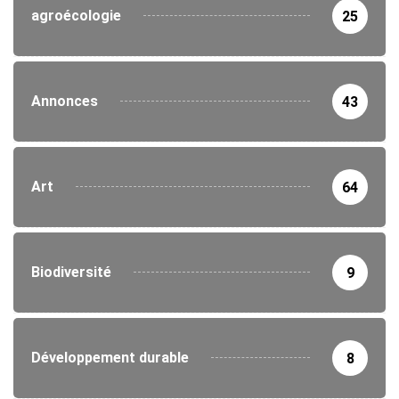
agroécologie
25
Annonces
43
Art
64
Biodiversité
9
Développement durable
8