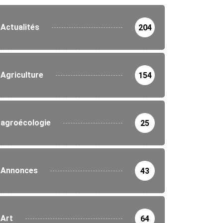
Actualités
204
Agriculture
154
agroécologie
25
Annonces
43
Art
64