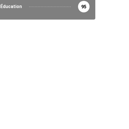
Éducation
95
IÉTÉ
ment de la 4ème enquête démographique et...
3/2026