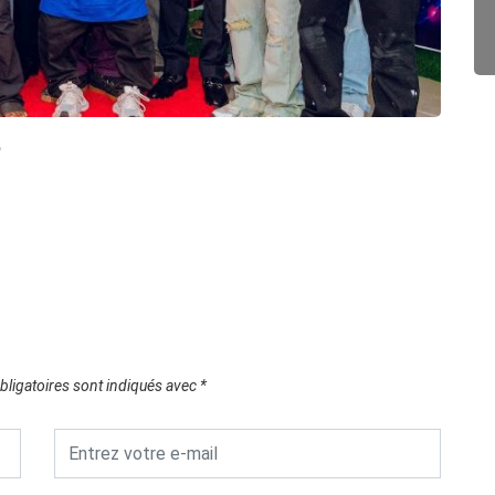
p
SOC
Lance
17/0
ligatoires sont indiqués avec
*