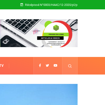
Récépissé N°0003/HAAC/12-2020/pl/p
 TV