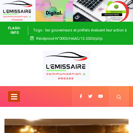
FLASH-
Togo : les gouverneurs et préfets évaluent leur action à
INFO
Récépissé N°0003/HAAC/12-2020/pl/p
Blitta