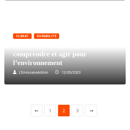
CLIMAT
DURABILITÉ
Un nouvel outil gratuit pour
comprendre et agir pour
l’environnement
L'EmissaireAdmin
12/05/2023
1
2
3