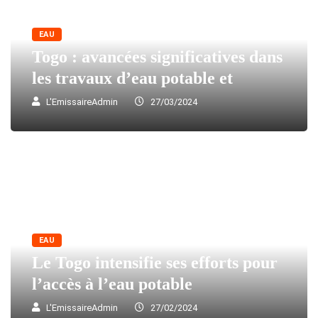
EAU
Togo : avancées significatives dans
les travaux d’eau potable et
L'EmissaireAdmin
27/03/2024
EAU
Le Togo intensifie ses efforts pour
l’accès à l’eau potable
L'EmissaireAdmin
27/02/2024