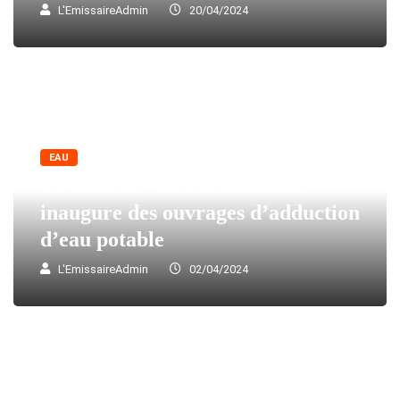
L'EmissaireAdmin
20/04/2024
EAU
Le ministre Yark Damehame
inaugure des ouvrages d’adduction
d’eau potable
L'EmissaireAdmin
02/04/2024