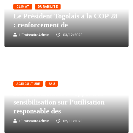
CLIMAT
DURABILITÉ
Le Président Togolais à la COP 28
: renforcement de
L'EmissaireAdmin
03/12/2023
AGRICULTURE
EAU
Kovié/Riziculture : appel à la
sensibilisation sur l’utilisation
responsable des
L'EmissaireAdmin
02/11/2023