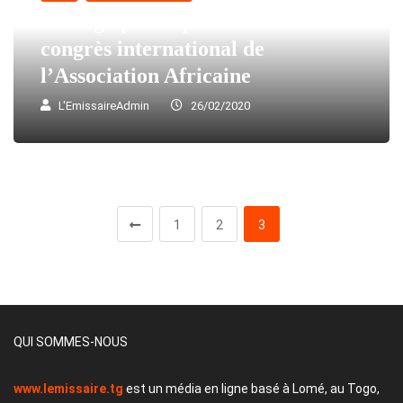
Le Togo participe au 20ème
congrès international de
l’Association Africaine
L'EmissaireAdmin
26/02/2020
1
2
3
QUI SOMMES-NOUS
www.lemissaire.tg
est un média en ligne basé à Lomé, au Togo,