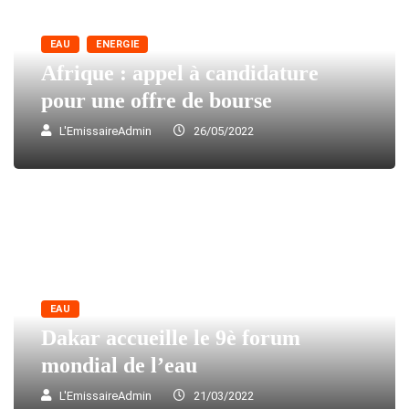
EAU
ENERGIE
Afrique : appel à candidature
pour une offre de bourse
L'EmissaireAdmin
26/05/2022
EAU
Dakar accueille le 9è forum
mondial de l’eau
L'EmissaireAdmin
21/03/2022