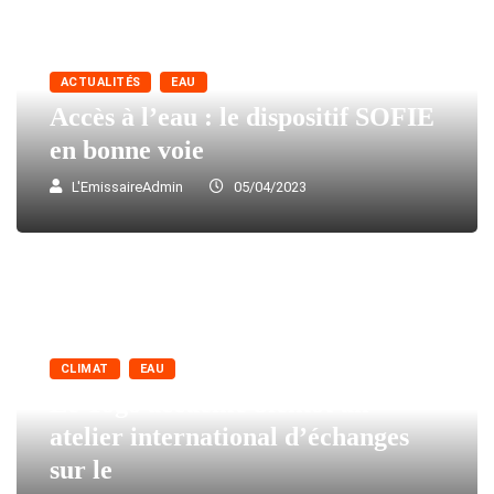
ACTUALITÉS
EAU
Accès à l’eau : le dispositif SOFIE
en bonne voie
L'EmissaireAdmin
05/04/2023
CLIMAT
EAU
Le Togo accueille bientôt un
atelier international d’échanges
sur le