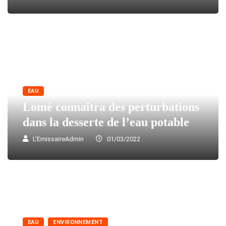
EAU
Lomé connaîtra des perturbations
dans la desserte de l’eau potable
L'EmissaireAdmin
01/03/2022
EAU
ENVIRONNEMENT