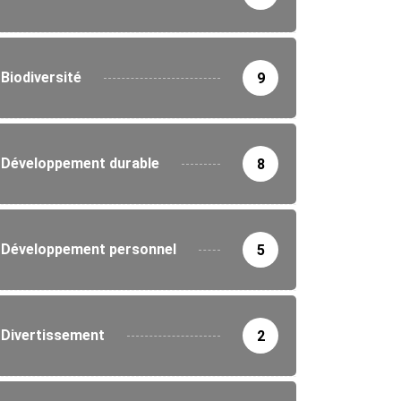
Biodiversité
9
IRONNEMENT
Développement durable
8
ées du projet WACA ResIP : un...
2/2025
Développement personnel
5
Divertissement
2