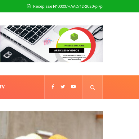
Récépissé N°0003/HAAC/12-2020/pl/p
 TV