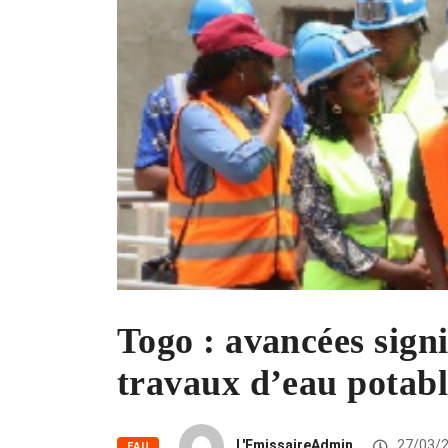
Togo : avancées signi
travaux d’eau potabl
L'EmissaireAdmin
27/03/
EAU