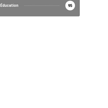
Éducation
95
IRONNEMENT
 : 50 millions d’euros pour...
1/2025