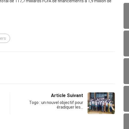
otal de 117,7 milliards FCFA de financements à 1,9 million de
iers
Article Suivant
Togo : un nouvel objectif pour
éradiquer les…