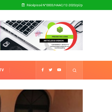
Récépissé N°0003/HAAC/12-2020/pl/p
 TV