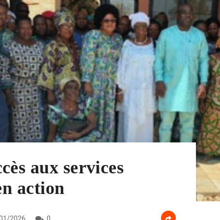
cès aux services
en action
01/2026
0