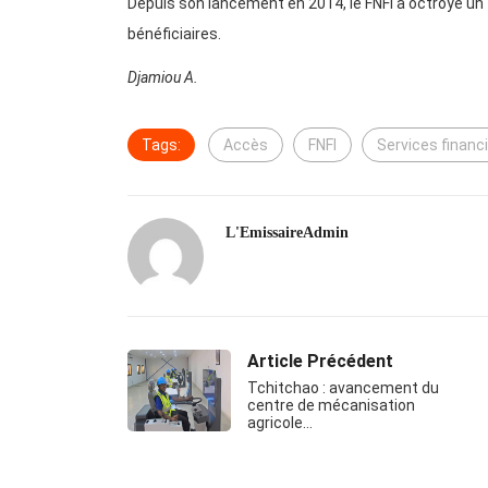
Depuis son lancement en 2014, le FNFI a octroyé un t
bénéficiaires.
Djamiou A.
Tags:
Accès
FNFI
Services financ
L'EmissaireAdmin
Article Précédent
Tchitchao : avancement du
centre de mécanisation
agricole…