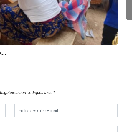
ENV
COP 30
21/1
...
ligatoires sont indiqués avec
*