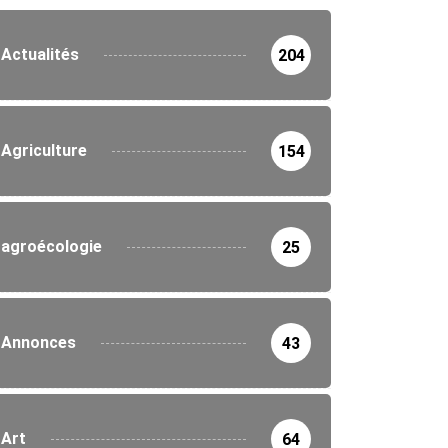
Actualités
204
Agriculture
154
agroécologie
25
Annonces
43
Art
64