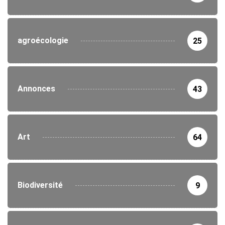
agroécologie
25
Annonces
43
Art
64
Biodiversité
9