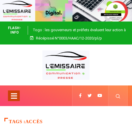
FLASH-
Togo : les gouverneurs et préfets évaluent leur action à
INFO
Récépissé N°0003/HAAC/12-2020/pl/p
Blitta
TAGS :ACCÈS