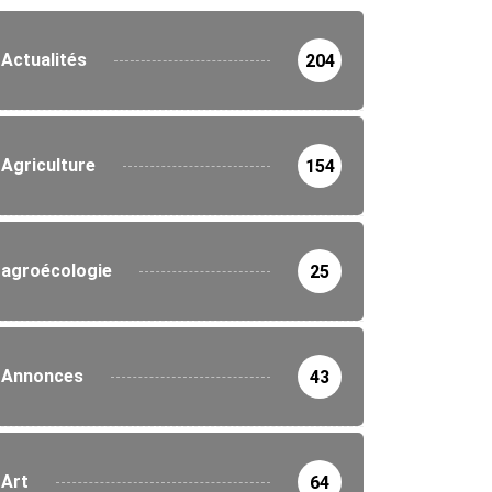
Actualités
204
Agriculture
154
agroécologie
25
Annonces
43
Art
64