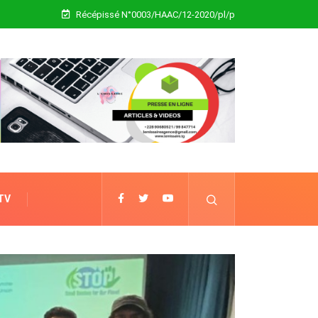
Récépissé N°0003/HAAC/12-2020/pl/p
 TV