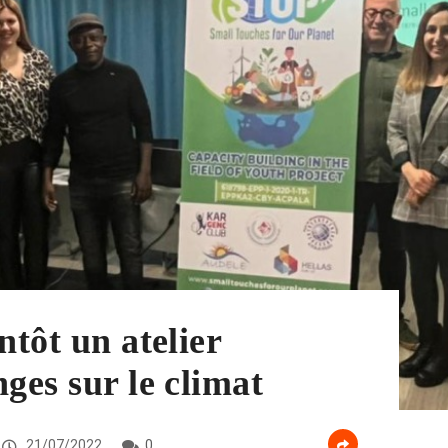
ntôt un atelier
ges sur le climat
21/07/2022
0