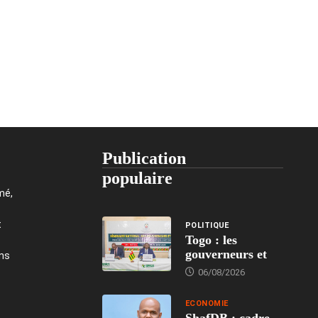
Publication
populaire
mé,
t
POLITIQUE
Togo : les
gouverneurs et
ons
06/08/2026
ECONOMIE
ShafDB : cadre