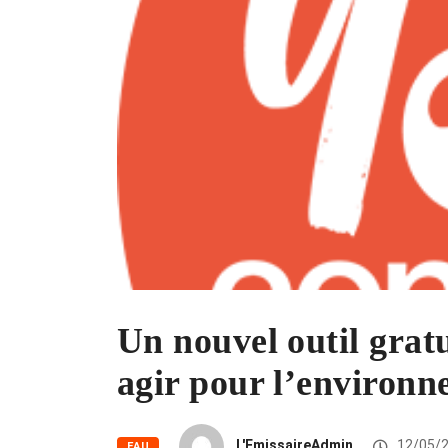
Un nouvel outil grat
agir pour l’environ
L'EmissaireAdmin
12/05/
EAU