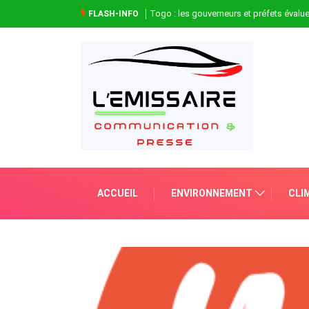
Togo : les gouverneurs et préfets évaluen
FLASH-INFO
ACCUEIL
ENVIRONNEMENT
CLI