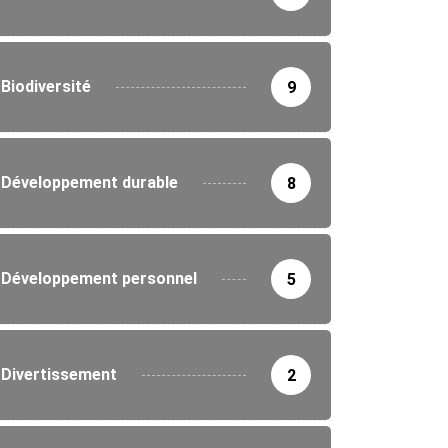
Biodiversité
9
Développement durable
8
IRONNEMENT
ure d’un concours national de recrutement de...
Développement personnel
5
3/2026
Divertissement
2