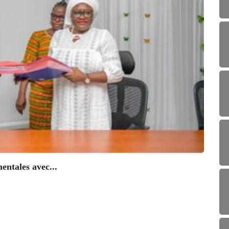
ENV
Ouvert
25/0
entales avec...