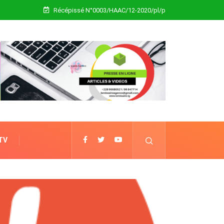
Récépissé N°0003/HAAC/12-2020/pl/p
 TV