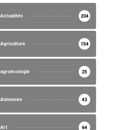
Actualités
204
Agriculture
154
agroécologie
25
Annonces
43
Art
64