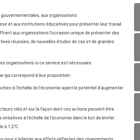
n gouvernementales, aux organisations
e et aux institutions éducatives pour présenter leur travail.
frent aux organisations l’occasion unique de présenter des
atives réussies, de nouvelles études de cas et de grandes
 les organisations si ce service est nécessaire.
e qui correspond à leur proposition :
proches à l’échelle de l’économie ayant le potentiel d’augmenter
cteurs clés et sur la façon dont ces actions peuvent être
 initiatives à l’échelle de l’économie dans le but de limiter
e à 1,5°C.
grées pour s’adapter aux effets néfastes des changements