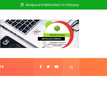
Récépissé N°0003/HAAC/12-2020/pl/p
 TV