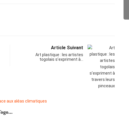
Article Suivant
Art plastique : les artistes
togolais s’expriment à…
CLI
ogo...
Les di
20/1