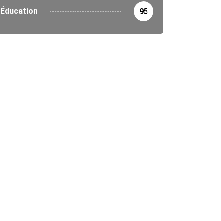
Éducation
95
MAT
ENVIRONNEMENT
rigeants africains en première ligne de...
0/2025