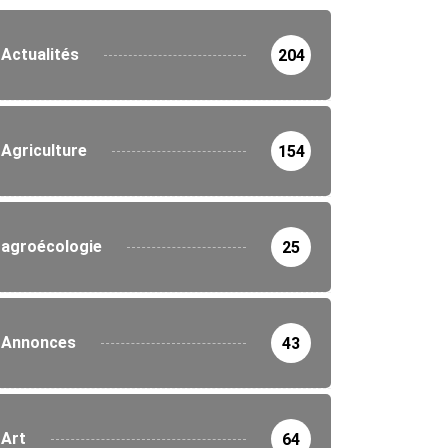
Actualités
204
Agriculture
154
agroécologie
25
Annonces
43
Art
64