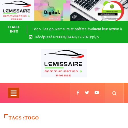
FLASH-
Togo : les gouverneurs et préfets évaluent leur action à
INFO
Récépissé N°0003/HAAC/12-2020/pl/p
Blitta
TAGS :TOGO