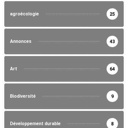
agroécologie
25
Annonces
43
Art
64
Biodiversité
9
Développement durable
8