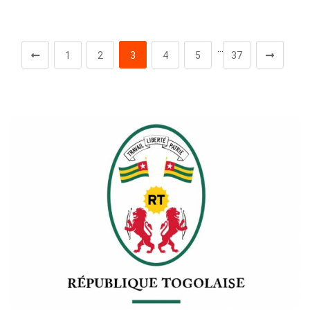
…
1
2
3
4
5
37