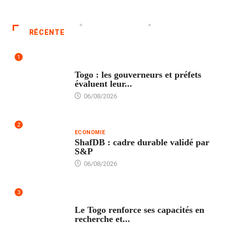
RÉCENTE
1
POLITIQUE
Togo : les gouverneurs et préfets
évaluent leur...
06/08/2026
2
ECONOMIE
ShafDB : cadre durable validé par
S&P
06/08/2026
3
TECH
Le Togo renforce ses capacités en
recherche et...