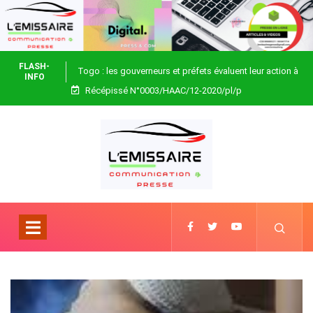
FLASH-
Togo : les gouverneurs et préfets évaluent leur action à
INFO
Récépissé N°0003/HAAC/12-2020/pl/p
Blitta