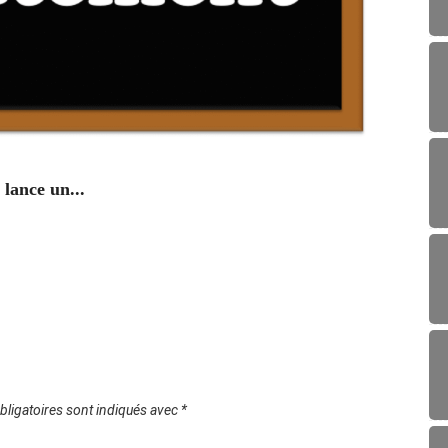
ENV
lance un...
Campag
29/0
ligatoires sont indiqués avec
*