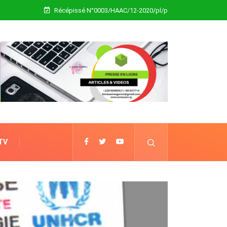
Récépissé N°0003/HAAC/12-2020/pl/p
 TV