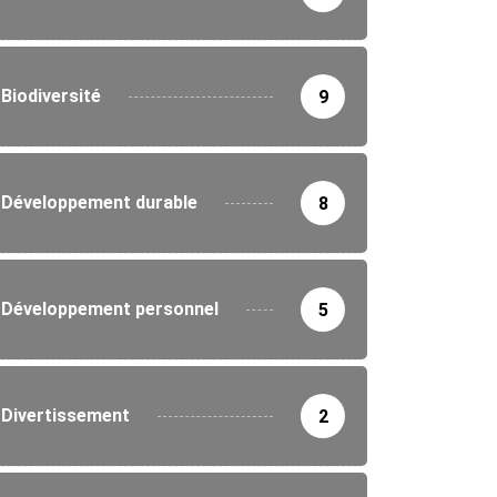
Biodiversité
9
IRONNEMENT
Développement durable
8
ne nationale de reboisement au Togo :...
5/2026
Développement personnel
5
Divertissement
2