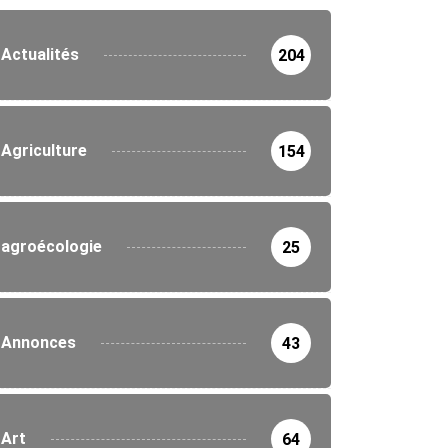
Actualités
204
Agriculture
154
agroécologie
25
Annonces
43
Art
64