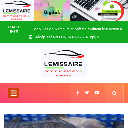
FLASH-
Togo : les gouverneurs et préfets évaluent leur action à
INFO
Récépissé N°0003/HAAC/12-2020/pl/p
Blitta