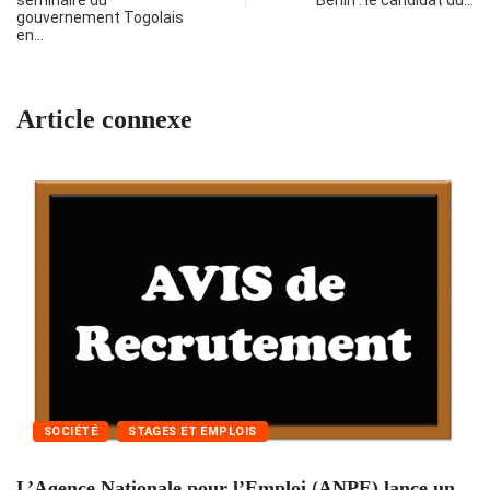
séminaire du
Bénin : le candidat du…
gouvernement Togolais
en…
Article connexe
SOCIÉTÉ
STAGES ET EMPLOIS
L’Agence Nationale pour l’Emploi (ANPE) lance un...