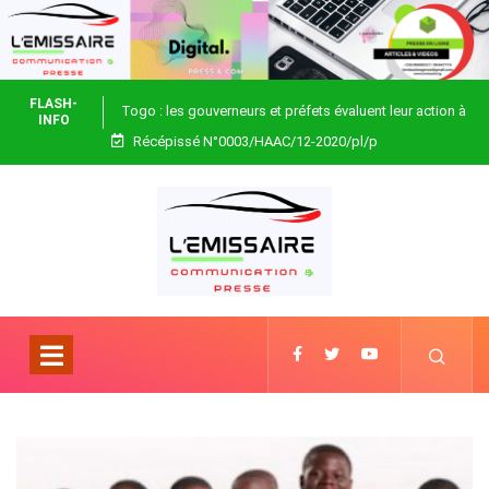
FLASH-
Togo : les gouverneurs et préfets évaluent leur action à
INFO
Récépissé N°0003/HAAC/12-2020/pl/p
Blitta