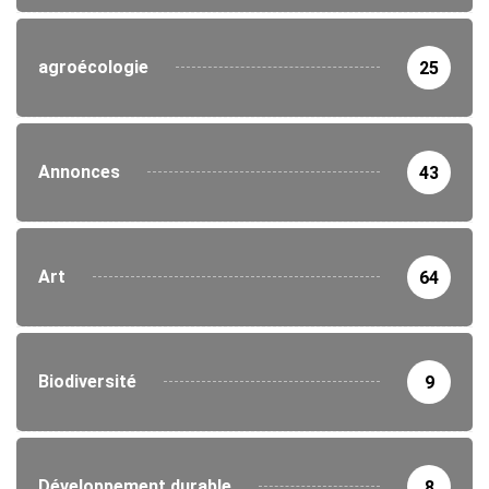
agroécologie
25
Annonces
43
Art
64
Biodiversité
9
Développement durable
8