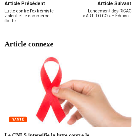
Article Précédent
Article Suivant
Lutte contre l’extrémiste
Lancement des RICAC
violent et le commerce
« ART TO GO » – Édition…
illicite…
Article connexe
SANTÉ
Le CNLS intensifie la lutte contre le...
I