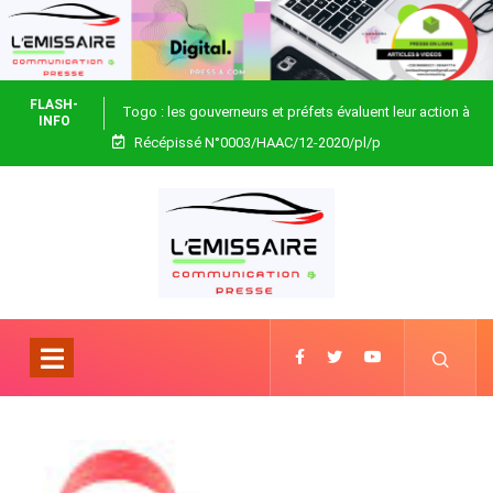
FLASH-
Togo : les gouverneurs et préfets évaluent leur action à
INFO
Récépissé N°0003/HAAC/12-2020/pl/p
Blitta