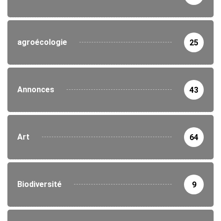
agroécologie
25
Annonces
43
Art
64
Biodiversité
9