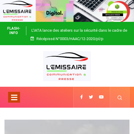
FLASH-
L’IATA lance des ateliers sur la sécurité dans le cadre de
INFO
Récépissé N°0003/HAAC/12-2020/pl/p
Focus Africa