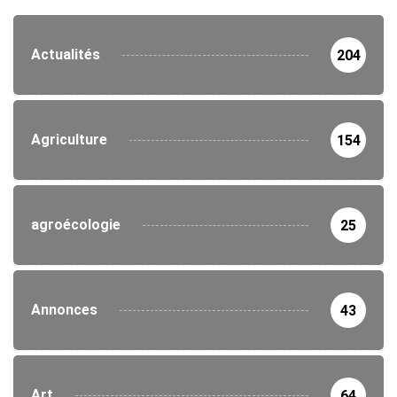
Actualités
204
Agriculture
154
agroécologie
25
Annonces
43
Art
64