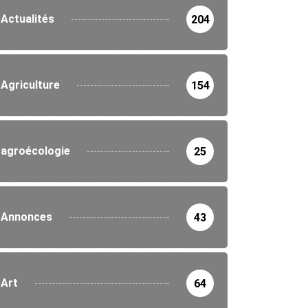
Actualités
204
Agriculture
154
agroécologie
25
Annonces
43
Art
64