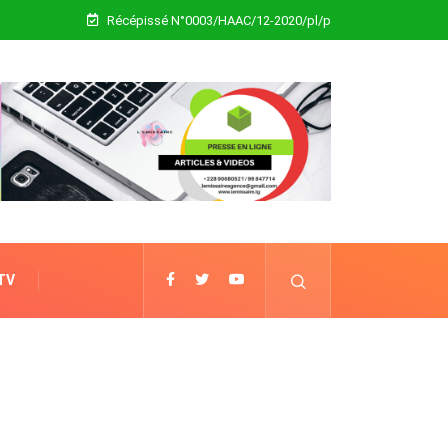
Récépissé N°0003/HAAC/12-2020/pl/p
 TV