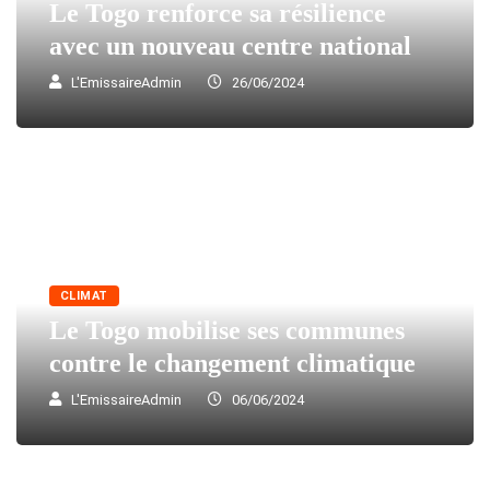
Le Togo renforce sa résilience
avec un nouveau centre national
L'EmissaireAdmin
26/06/2024
CLIMAT
Le Togo mobilise ses communes
contre le changement climatique
L'EmissaireAdmin
06/06/2024