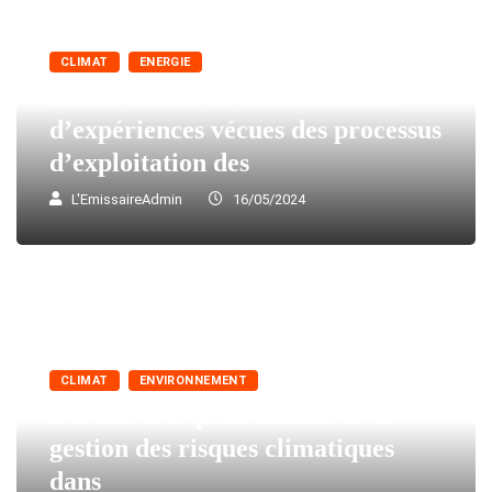
CLIMAT
ENERGIE
Lomé: atelier de mutualisation
d’expériences vécues des processus
d’exploitation des
L'EmissaireAdmin
16/05/2024
CLIMAT
ENVIRONNEMENT
Des mesures pour améliorer la
gestion des risques climatiques
dans