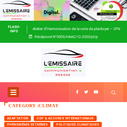
FLASH-
Atelier d’Harmonisation de la note de plaidoyer – CFN
INFO
Récépissé N°0003/HAAC/12-2020/pl/p
Togo
CATEGORY :CLIMAT
ADAPTATION
COP & ACCORDS INTERNATIONAUX
PHÉNOMÈNES EXTRÊMES
POLITIQUES CLIMATIQUES