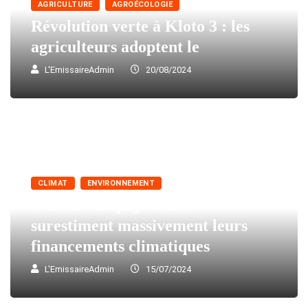
AGRICULTURE
AGROÉCOLOGIE
Révolution verte à Kloto 3 : les
agriculteurs adoptent le
L'EmissaireAdmin
20/08/2024
CLIMAT
ENVIRONNEMENT
Oxfam : les pays riches
surestiment massivement leurs
financements climatiques
L'EmissaireAdmin
15/07/2024