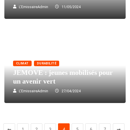
L'EmissaireAdmin
11/05/2024
CLIMAT
DURABILITÉ
JEMOVE : jeunes mobilisés pour
un avenir vert
L'EmissaireAdmin
27/04/2024
1
2
3
4
5
6
7