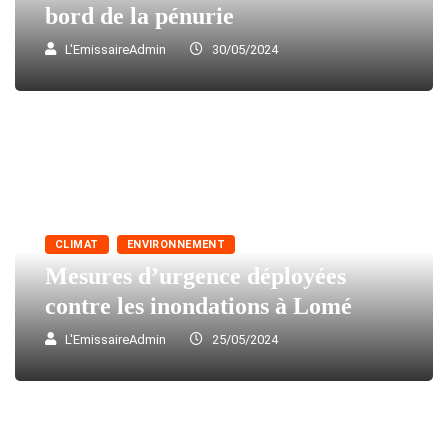
bord de la pénurie
L'EmissaireAdmin
30/05/2024
CLIMAT
ENVIRONNEMENT
Mesures d’urgence déployées
contre les inondations à Lomé
L'EmissaireAdmin
25/05/2024