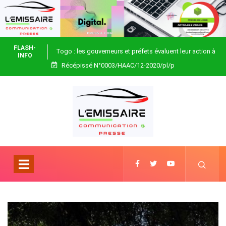
FLASH-
Togo : les gouverneurs et préfets évaluent leur action à
INFO
Récépissé N°0003/HAAC/12-2020/pl/p
Blitta