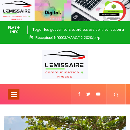
FLASH-
Togo : les gouverneurs et préfets évaluent leur action à
INFO
Récépissé N°0003/HAAC/12-2020/pl/p
Blitta