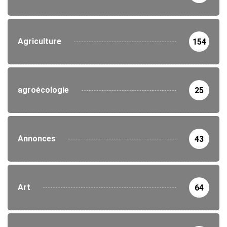
Agriculture
154
agroécologie
25
Annonces
43
Art
64