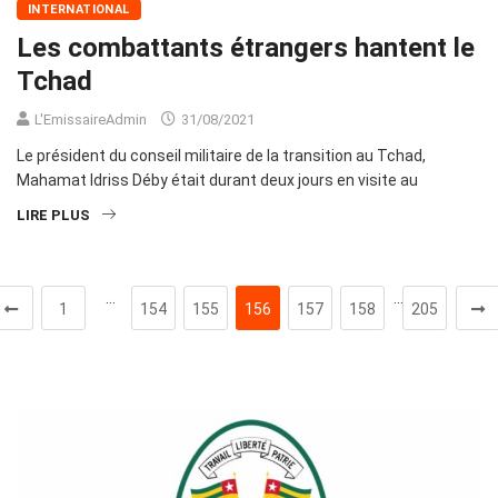
INTERNATIONAL
Les combattants étrangers hantent le
Tchad
L'EmissaireAdmin
31/08/2021
Le président du conseil militaire de la transition au Tchad,
Mahamat Idriss Déby était durant deux jours en visite au
LIRE PLUS
…
…
1
154
155
156
157
158
205