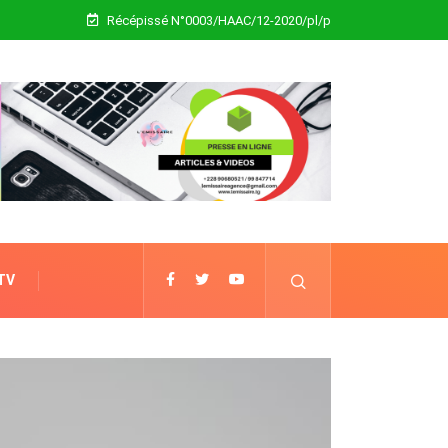
Récépissé N°0003/HAAC/12-2020/pl/p
 TV