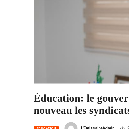
Éducation: le gouve
nouveau les syndicat
L'EmissaireAdmin
2
ÉDUCATION