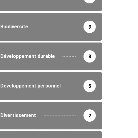
Biodiversité
9
CATION
ENFANT
ariat renforcé : le Togo et l’UNFPA...
Développement durable
8
2/2025
Développement personnel
5
Divertissement
2