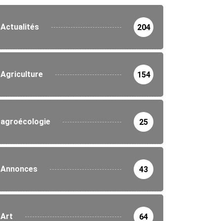
Actualités
204
Agriculture
154
agroécologie
25
Annonces
43
Art
64