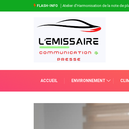
Atelier d’Harmonisation de la note de 
FLASH-INFO
ACCUEIL
ENVIRONNEMENT
CLI