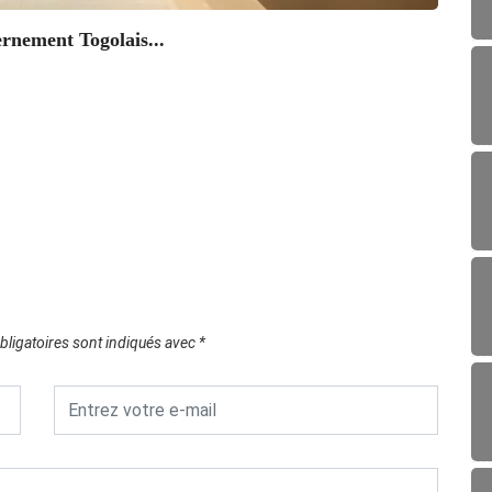
rnement Togolais...
ÉDU
Parten
10/1
ligatoires sont indiqués avec
*