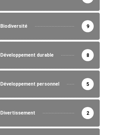
Biodiversité
9
Développement durable
8
IRONNEMENT
ne nationale de reboisement au Togo :...
Développement personnel
5
5/2026
Divertissement
2