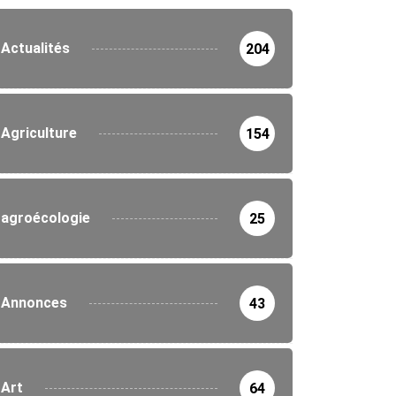
Actualités
204
Agriculture
154
agroécologie
25
Annonces
43
Art
64