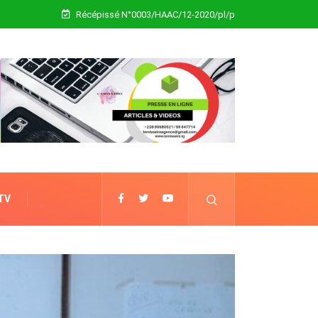
Récépissé N°0003/HAAC/12-2020/pl/p
 TV