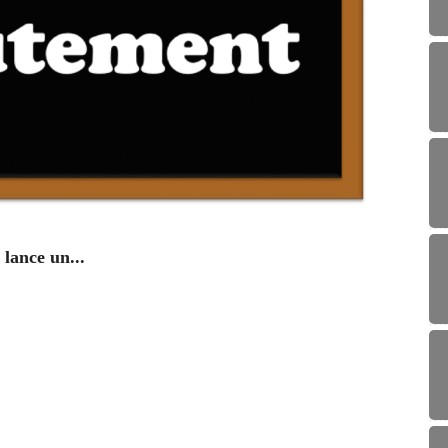
ENV
lance un...
Campag
29/0