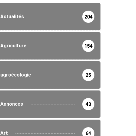
Actualités
204
Agriculture
154
agroécologie
25
Annonces
43
Art
64