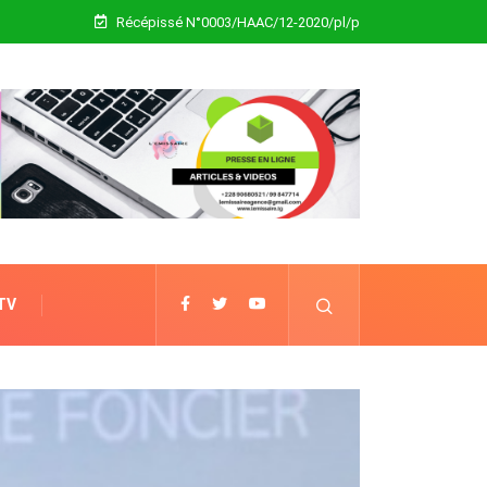
Récépissé N°0003/HAAC/12-2020/pl/p
 TV