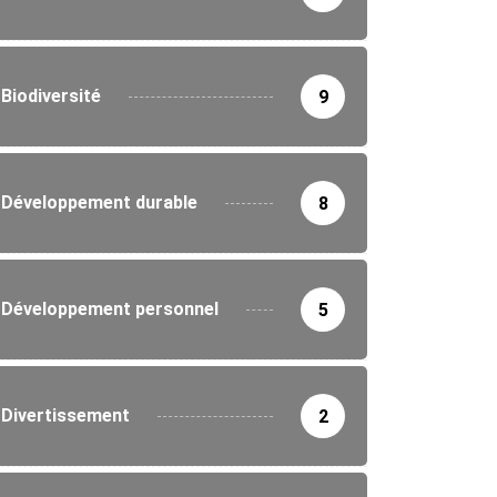
Biodiversité
9
Développement durable
8
Développement personnel
5
Divertissement
2
IRONNEMENT
ne nationale de reboisement au Togo :...