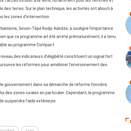
r l’accès inclusif à la terre, notamment pour les femmes et
 des terres. Sur le plan technique, les activités ont abouti à
ns les zones d’intervention.
’urbanisme, Sevon-Tépé Kodjo Adedze, a souligné l’importance
 Bien que ce programme ait été arrêté prématurément, il a tenu
gible au programme Compact.
veau des indicateurs d’éligibilité constituent un signal fort
oursuivre les réformes pour améliorer l’environnement des
nir le gouvernement dans sa démarche de réforme foncière,
elui des zones rurales en particulier. Cependant, le programme
de suspendre l’aide extérieure.
oncièes
togo