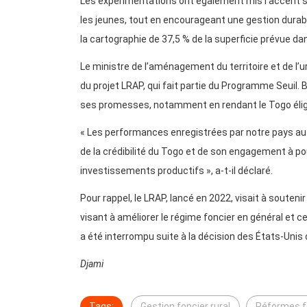
Les expérimentations ont également mis l’accent su
les jeunes, tout en encourageant une gestion durable
la cartographie de 37,5 % de la superficie prévue da
Le ministre de l’aménagement du territoire et de l
du projet LRAP, qui fait partie du Programme Seuil.
ses promesses, notamment en rendant le Togo éli
« Les performances enregistrées par notre pays au ni
de la crédibilité du Togo et de son engagement à p
investissements productifs », a-t-il déclaré.
Pour rappel, le LRAP, lancé en 2022, visait à soute
visant à améliorer le régime foncier en général et c
a été interrompu suite à la décision des États-Unis 
Djami
Tags:
Gestion foncier rural
Réformes f