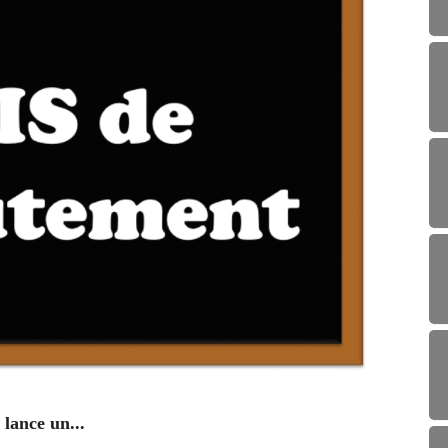
ENV
lance un...
Campag