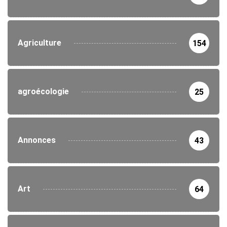
Agriculture
154
agroécologie
25
Annonces
43
Art
64