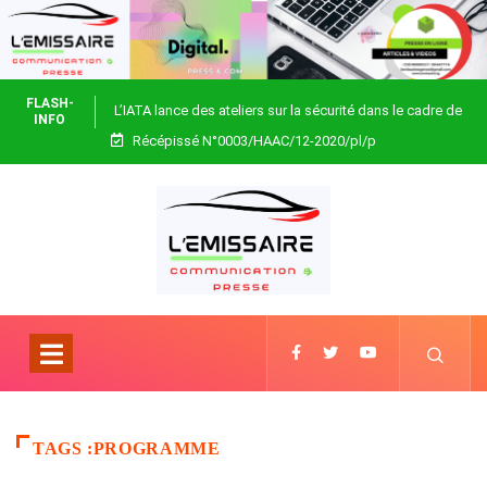
FLASH-
L’IATA lance des ateliers sur la sécurité dans le cadre de
INFO
Récépissé N°0003/HAAC/12-2020/pl/p
Focus Africa
TAGS :PROGRAMME