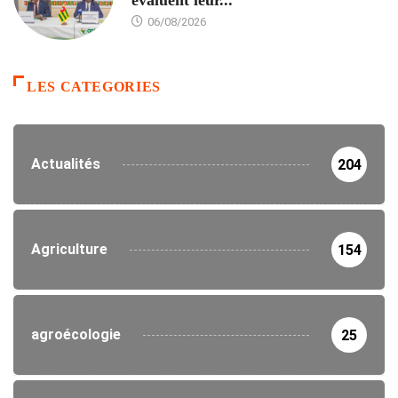
évaluent leur...
06/08/2026
LES CATEGORIES
Actualités
204
Agriculture
154
agroécologie
25