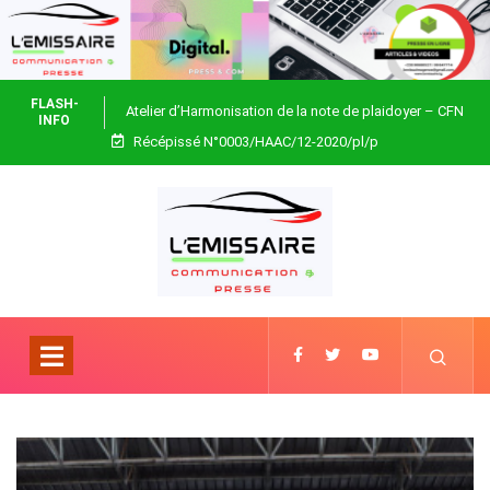
FLASH-
Atelier d’Harmonisation de la note de plaidoyer – CFN
INFO
Récépissé N°0003/HAAC/12-2020/pl/p
Togo