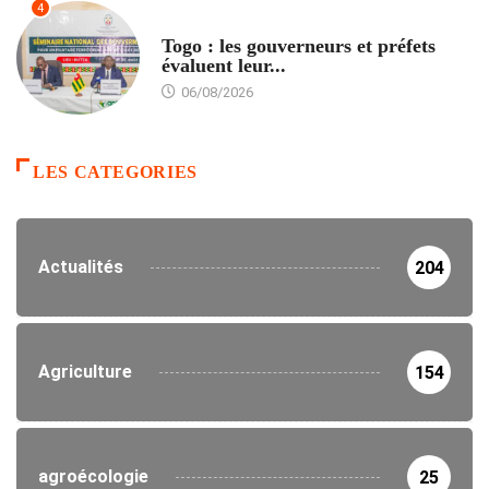
4
POLITIQUE
Togo : les gouverneurs et préfets
évaluent leur...
06/08/2026
LES CATEGORIES
Actualités
204
Agriculture
154
agroécologie
25