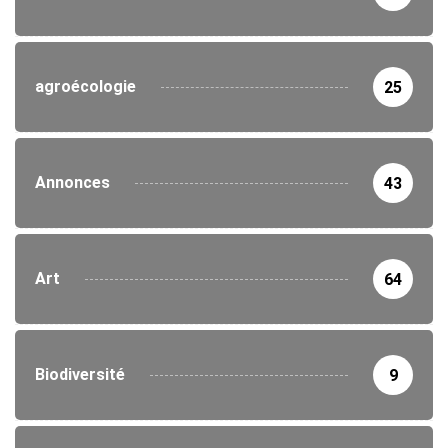
agroécologie
25
Annonces
43
Art
64
Biodiversité
9