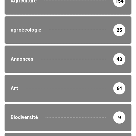
Agriculture
154
agroécologie
25
Annonces
43
Art
64
Biodiversité
9