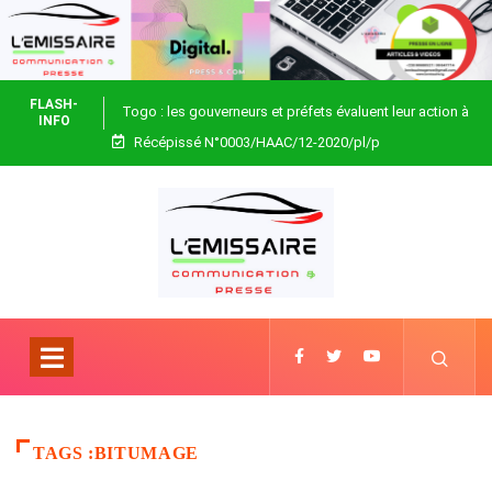
FLASH-
Togo : les gouverneurs et préfets évaluent leur action à
INFO
Récépissé N°0003/HAAC/12-2020/pl/p
Blitta
TAGS :BITUMAGE