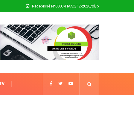
Récépissé N°0003/HAAC/12-2020/pl/p
 TV