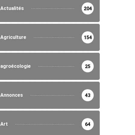
Actualités
204
Agriculture
154
agroécologie
25
Annonces
43
Art
64