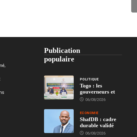
Publication
populaire
mé,
t
POLITIQUE
Togo : les
gouverneurs et
ons
06/08/2026
ECONOMIE
ShafDB : cadre
durable validé
06/08/2026