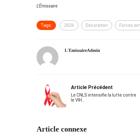
L’Émissaire
Tags:
2026
Décoration
Forces a
L'EmissaireAdmin
Article Précédent
Le CNLS intensifie la lutte contre
le VIH…
Article connexe