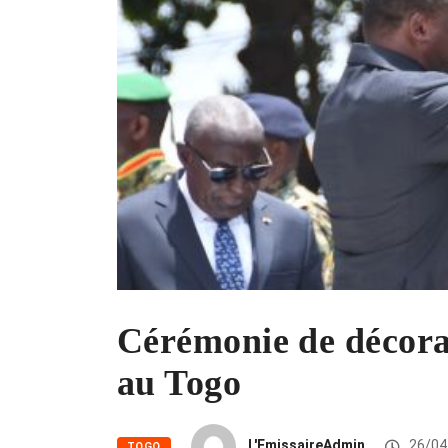
Cérémonie de décora
au Togo
L'EmissaireAdmin
26/04
TOGO