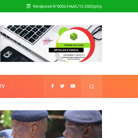
Récépissé N°0003/HAAC/12-2020/pl/p
 TV