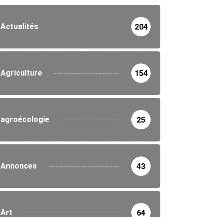
Actualités
204
Agriculture
154
agroécologie
25
Annonces
43
Art
64