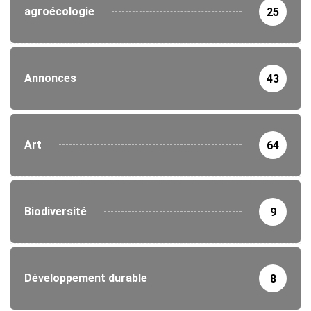
agroécologie
25
Annonces
43
Art
64
Biodiversité
9
Développement durable
8