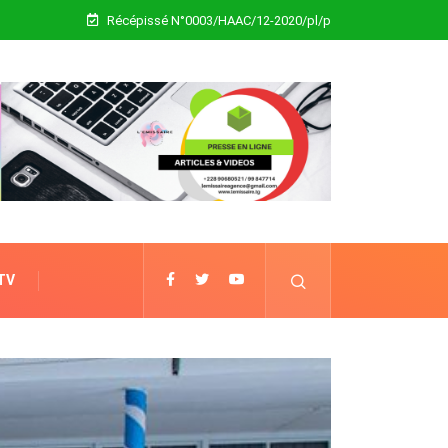
Récépissé N°0003/HAAC/12-2020/pl/p
 TV