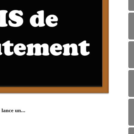
ENV
lance un...
Campag
29/0