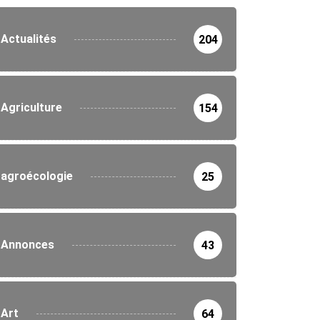
Actualités
204
Agriculture
154
agroécologie
25
Annonces
43
Art
64