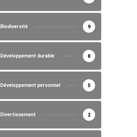
Biodiversité
9
Développement durable
8
Développement personnel
5
IRONNEMENT
Divertissement
2
ne nationale de reboisement au Togo :...
5/2026